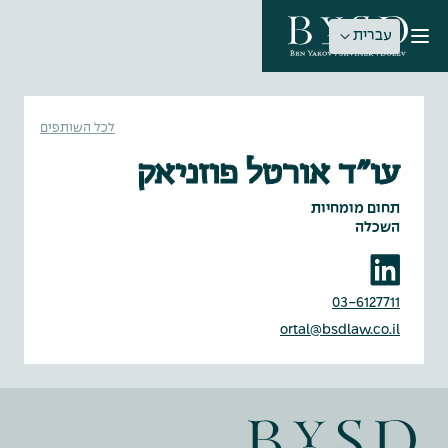
עברית
לכל השותפים
עו״ד אורטל פוזניאק
תחום מומחיות
השכלה
03-6127711
ortal@bsdlaw.co.il